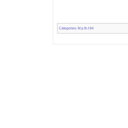
Categories
M.p.th.f.84
: