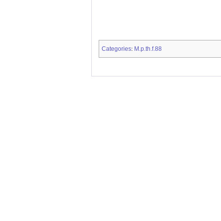
Categories
M.p.th.f.88
: