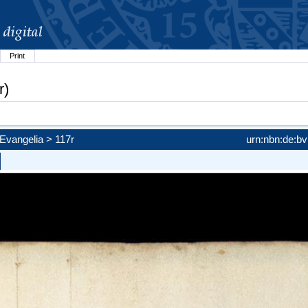
Print
r)