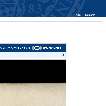
Login
Register