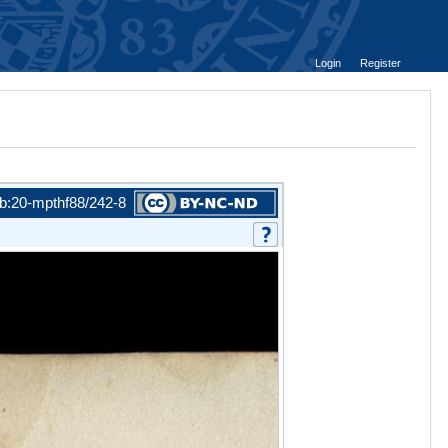
Login
Register