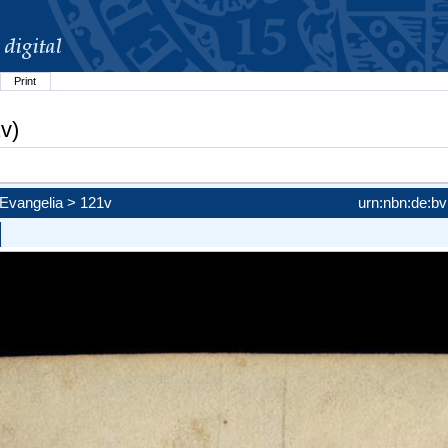
Print
v)