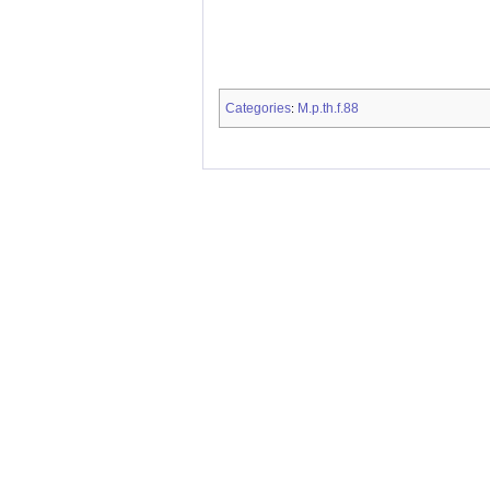
Categories
M.p.th.f.88
: