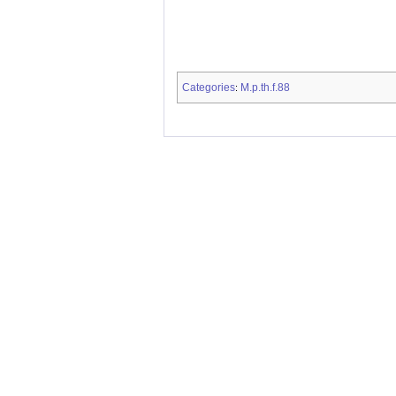
Categories
M.p.th.f.88
: