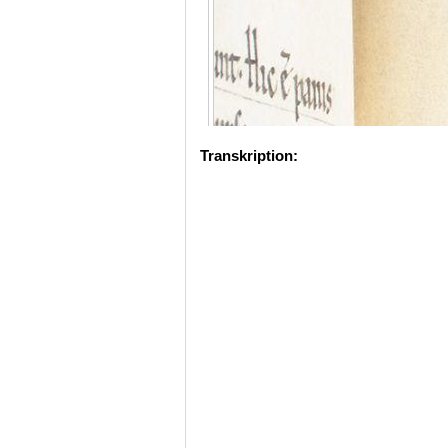
Transkription: