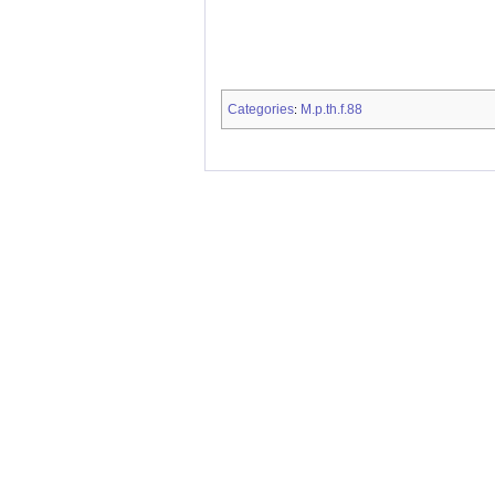
Categories
M.p.th.f.88
: