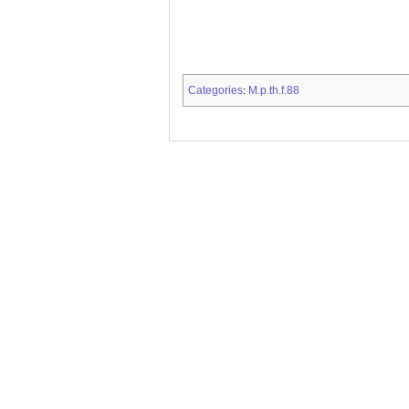
Categories
M.p.th.f.88
: