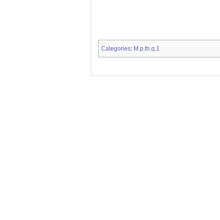
Categories
M.p.th.q.1
: