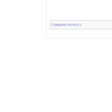
Categories
M.p.th.q.1
: