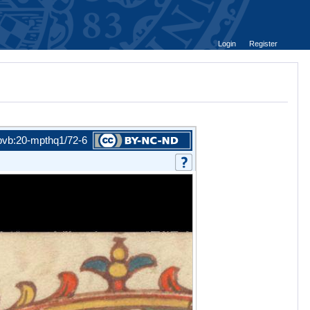
Login
Register