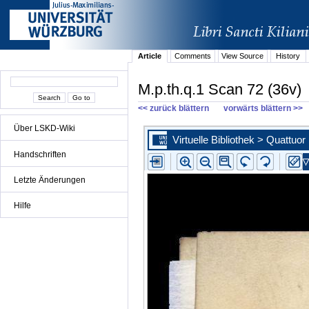
Article
Comments
View Source
History
M.p.th.q.1 Scan 72 (36v)
<< zurück blättern
vorwärts blättern >>
Über LSKD-Wiki
Handschriften
Letzte Änderungen
Hilfe