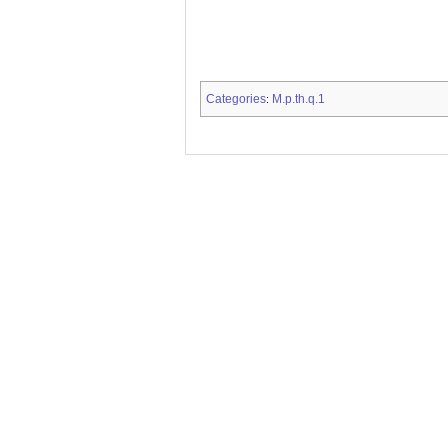
Categories
M.p.th.q.1
: