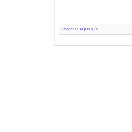
Categories
M.p.th.q.1a
: