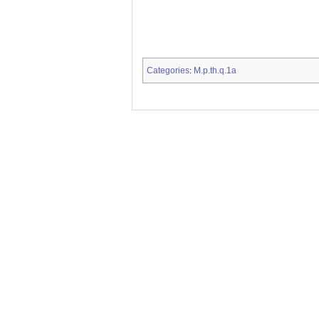
Categories
M.p.th.q.1a
: