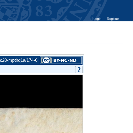
Login
Register