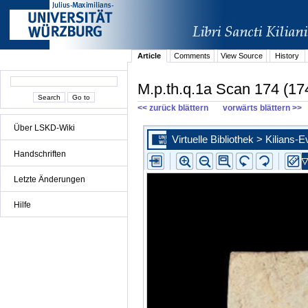
Article
Comments
View Source
History
M.p.th.q.1a Scan 174 (17
<< zurück blättern
vorwärts blättern >>
Über LSKD-Wiki
Handschriften
Letzte Änderungen
Hilfe