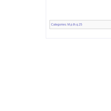
Categories
M.p.th.q.25
: