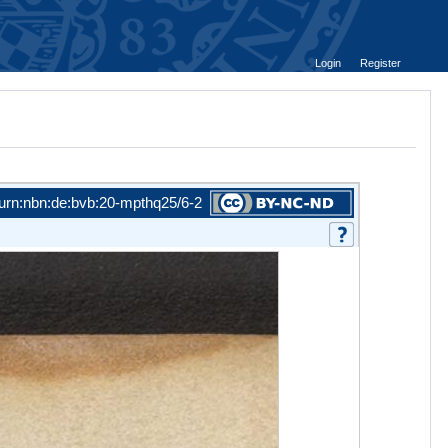
Login
Register