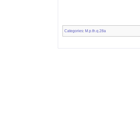
Categories
M.p.th.q.28a
: