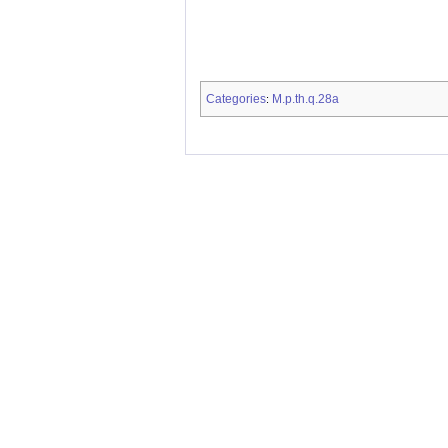
Categories
M.p.th.q.28a
: