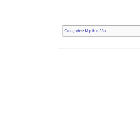
Categories
M.p.th.q.28a
: