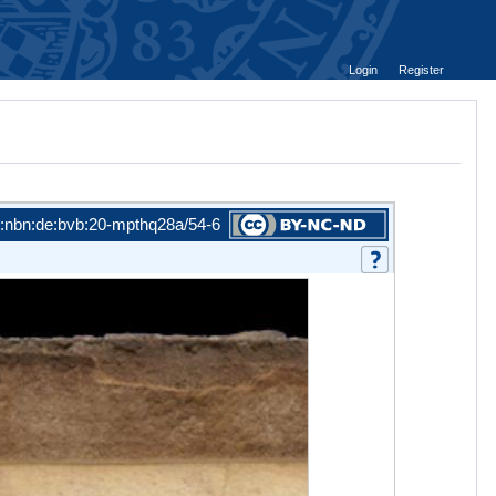
Login
Register