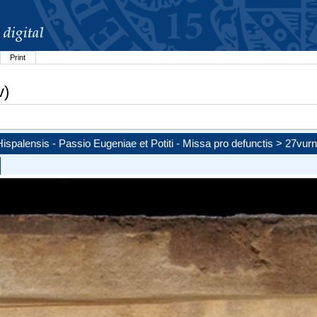
Print
v)