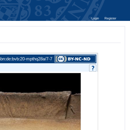
Login
Register