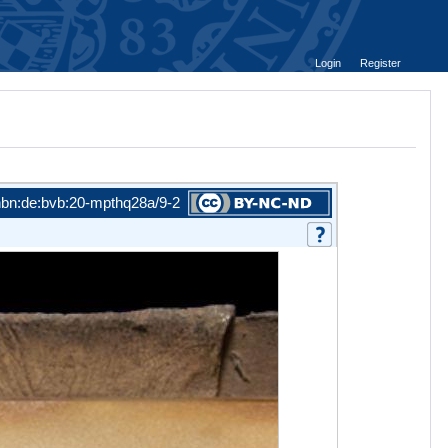
Login
Register