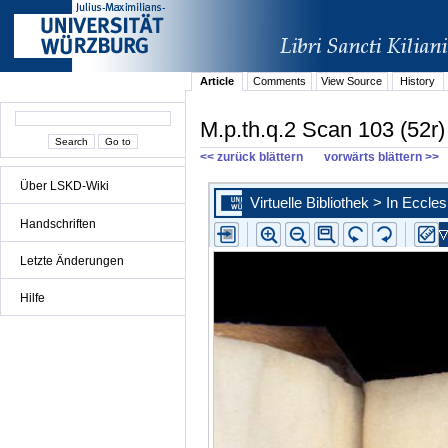
Article
Comments
View Source
History
M.p.th.q.2 Scan 103 (52r)
<< zurück blättern
vorwärts blättern >>
Über LSKD-Wiki
Handschriften
Letzte Änderungen
Hilfe