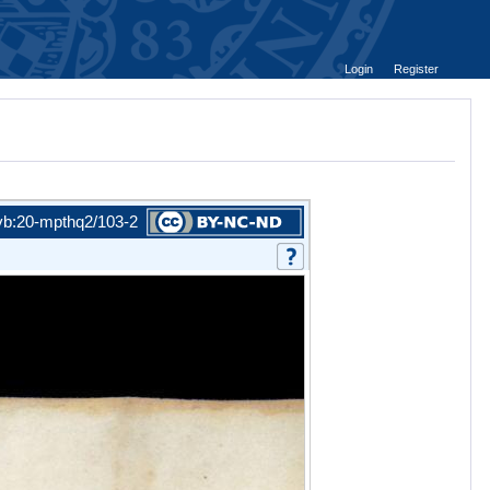
Login
Register