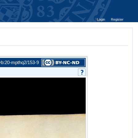
Login
Register