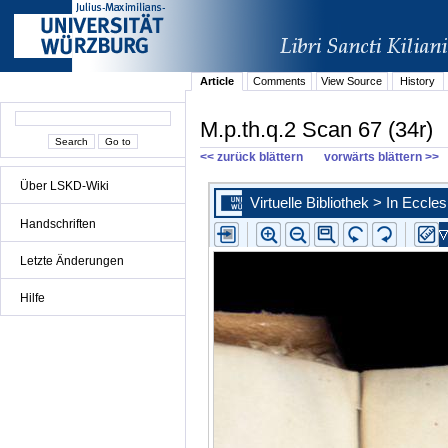
Article
Comments
View Source
History
M.p.th.q.2 Scan 67 (34r)
<< zurück blättern
vorwärts blättern >>
Über LSKD-Wiki
Handschriften
Letzte Änderungen
Hilfe