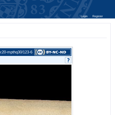
Login
Register