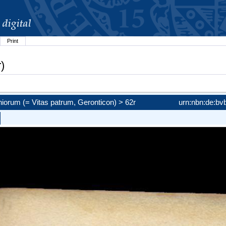
Print
)