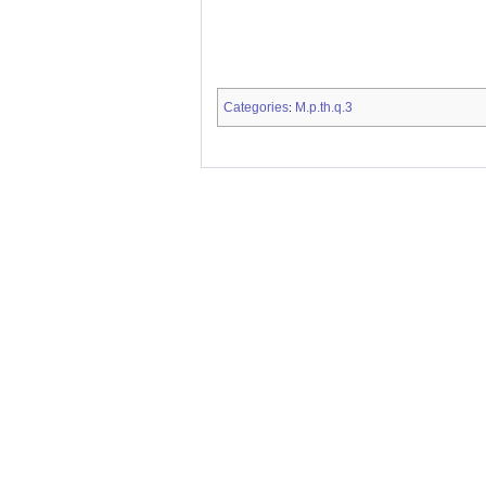
Categories
M.p.th.q.3
: