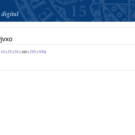
wjvxo
10
25
50
250
500
:
|
|
| 100 |
|
)