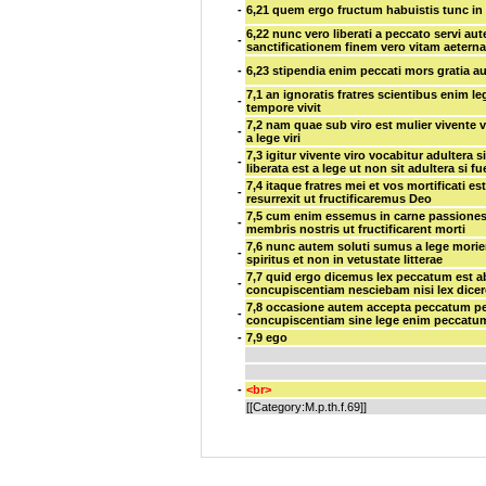
-
6,21
quem ergo fructum habuistis tunc in
6,22
nunc vero liberati a peccato servi au
-
sanctificationem finem vero vitam aeter
-
6,23
stipendia enim peccati mors gratia a
7,1
an ignoratis fratres scientibus enim 
-
tempore vivit
7,2
nam quae sub viro est mulier vivente vir
-
a lege viri
7,3
igitur vivente viro vocabitur adultera s
-
liberata est a lege ut non sit adultera si f
7,4
itaque fratres mei et vos mortificati est
-
resurrexit ut fructificaremus Deo
7,5
cum enim essemus in carne passiones
-
membris nostris ut fructificarent morti
7,6
nunc autem soluti sumus a lege morien
-
spiritus et non in vetustate litterae
7,7
quid ergo dicemus lex peccatum est a
-
concupiscentiam nesciebam nisi lex dic
7,8
occasione autem accepta peccatum p
-
concupiscentiam sine lege enim peccat
-
7,9
ego
-
<br>
[[Category:M.p.th.f.69]]