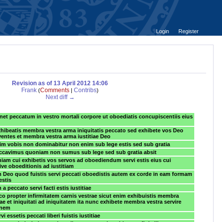
Login
Register
Revision as of 13 April 2012 14:06
Frank
Comments
Contribs
(
|
)
Next diff →
net peccatum in vestro mortali corpore ut oboediatis concupiscentiis eius
hibeatis membra vestra arma iniquitatis peccato sed exhibete vos Deo
entes et membra vestra arma iustitiae Deo
m vobis non dominabitur non enim sub lege estis sed sub gratia
eccavimus quoniam non sumus sub lege sed sub gratia absit
niam cui exhibetis vos servos ad oboediendum servi estis eius cui
sive oboeditionis ad iustitiam
m Deo quod fuistis servi peccati oboedistis autem ex corde in eam formam
 estis
m a peccato servi facti estis iustitiae
 propter infirmitatem carnis vestrae sicut enim exhibuistis membra
ae et iniquitati ad iniquitatem ita nunc exhibete membra vestra servire
tionem
i essetis peccati liberi fuistis iustitiae