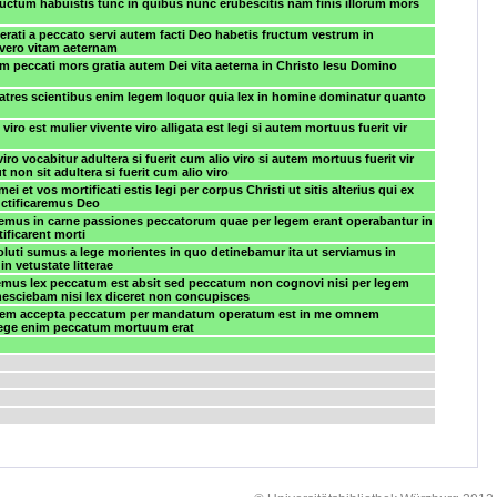
uctum habuistis tunc in quibus nunc erubescitis nam finis illorum mors
erati a peccato servi autem facti Deo habetis fructum vestrum in
 vero vitam aeternam
im peccati mors gratia autem Dei vita aeterna in Christo Iesu Domino
fratres scientibus enim legem loquor quia lex in homine dominatur quanto
iro est mulier vivente viro alligata est legi si autem mortuus fuerit vir
viro vocabitur adultera si fuerit cum alio viro si autem mortuus fuerit vir
ut non sit adultera si fuerit cum alio viro
mei et vos mortificati estis legi per corpus Christi ut sitis alterius qui ex
ructificaremus Deo
mus in carne passiones peccatorum quae per legem erant operabantur in
tificarent morti
luti sumus a lege morientes in quo detinebamur ita ut serviamus in
 in vetustate litterae
emus lex peccatum est absit sed peccatum non cognovi nisi per legem
esciebam nisi lex diceret non concupisces
tem accepta peccatum per mandatum operatum est in me omnem
lege enim peccatum mortuum erat