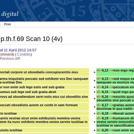
Print
p.th.f.69 Scan 10 (4v)
of 11 April 2012 14:57
omments
Contribs
|
)
Previous diff
<!--
6,12
-->
non ergo reg
ortali corpore ut oboediatis concupiscentiis eius
+
arma iniquitatis peccato sed exhibete vos Deo tamquam
<!--
6,13
-->
sed neque ex
+
a iustitiae Deo
tamquam ex mortuis viv
r non enim sub lege estis sed sub gratia
+
<!--
6,14
-->
peccatum eni
umus sub lege sed sub gratia absit
+
<!--
6,15
-->
quid ergo p
ervos ad oboediendum servi estis eius cui oboeditis sive
<!--
6,16
-->
nescitis quo
+
oboeditis sive peccati 
 peccati oboedistis autem ex corde in eam formam
<!--
6,17
-->
gratias aute
+
doctrinae in qua traditi
tis iustitiae
+
<!--
6,18
-->
liberati aute
arnis vestrae sicut enim exhibuistis membra vestra
<!--
6,19
-->
humanum dico
tatem ita nunc exhibete membra vestra servire iustitiae in
+
vestra servire inmunditi
iustitiae in sanctifica
uistis iustitiae
+
<!--
6,20
-->
cum enim serv