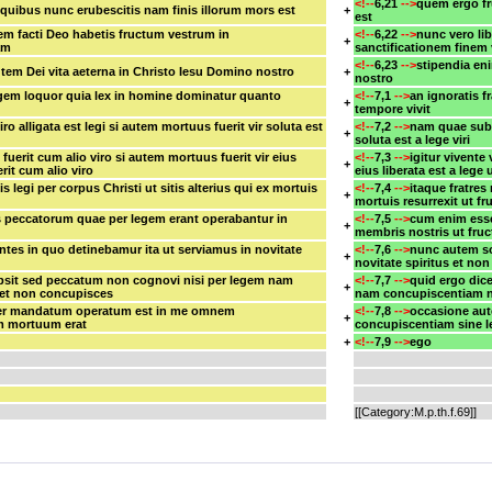
<!--
6,21
-->
quem ergo fr
 quibus nunc erubescitis nam finis illorum mors est
+
est
tem facti Deo habetis fructum vestrum in
<!--
6,22
-->
nunc vero lib
+
nam
sanctificationem finem
<!--
6,23
-->
stipendia en
utem Dei vita aeterna in Christo Iesu Domino nostro
+
nostro
legem loquor quia lex in homine dominatur quanto
<!--
7,1
-->
an ignoratis 
+
tempore vivit
o alligata est legi si autem mortuus fuerit vir soluta est
<!--
7,2
-->
nam quae sub v
+
soluta est a lege viri
i fuerit cum alio viro si autem mortuus fuerit vir eius
<!--
7,3
-->
igitur vivente 
+
uerit cum alio viro
eius liberata est a lege 
is legi per corpus Christi ut sitis alterius qui ex mortuis
<!--
7,4
-->
itaque fratres 
+
mortuis resurrexit ut f
 peccatorum quae per legem erant operabantur in
<!--
7,5
-->
cum enim esse
+
membris nostris ut fruc
tes in quo detinebamur ita ut serviamus in novitate
<!--
7,6
-->
nunc autem so
+
novitate spiritus et non
bsit sed peccatum non cognovi nisi per legem nam
<!--
7,7
-->
quid ergo dic
+
eret non concupisces
nam concupiscentiam n
er mandatum operatum est in me omnem
<!--
7,8
-->
occasione au
+
um mortuum erat
concupiscentiam sine 
+
<!--
7,9
-->
ego
[[Category:M.p.th.f.69]]