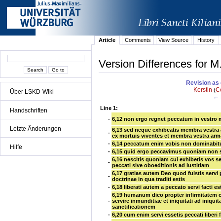
Article
Comments
View Source
History
Version Differences for M.
Revision as 
Kerstin
C
(
Über LSKD-Wiki
← 
Line 1:
Handschriften
-
6,12
non ergo regnet peccatum in vestro m
Letzte Änderungen
6,13
sed neque exhibeatis membra vestra 
-
ex mortuis viventes et membra vestra arm
-
6,14
peccatum enim vobis non dominabitu
Hilfe
-
6,15
quid ergo peccavimus quoniam non s
6,16
nescitis quoniam cui exhibetis vos s
-
peccati sive oboeditionis ad iustitiam
6,17
gratias autem Deo quod fuistis servi
-
doctrinae in qua traditi estis
-
6,18
liberati autem a peccato servi facti es
6,19
humanum dico propter infirmitatem c
-
servire inmunditiae et iniquitati ad iniqui
sanctificationem
-
6,20
cum enim servi essetis peccati liberi f