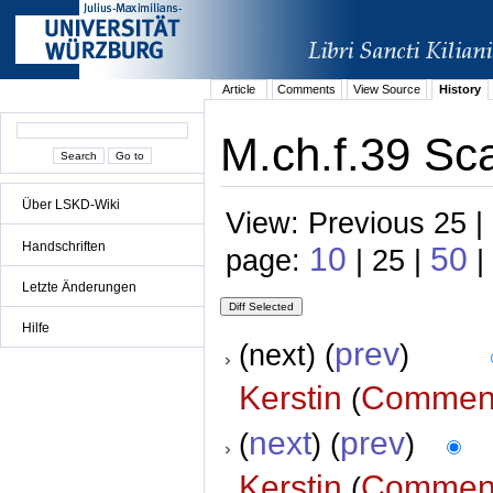
Article
Comments
View Source
History
M.ch.f.39 Sc
Über LSKD-Wiki
View: Previous 25 |
Handschriften
10
50
page:
| 25 |
|
Letzte Änderungen
Hilfe
prev
(next) (
)
Kerstin
Commen
(
next
prev
(
) (
)
Kerstin
Commen
(