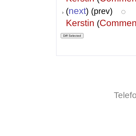
next
(
) (prev)
Kerstin
Commen
(
Telef