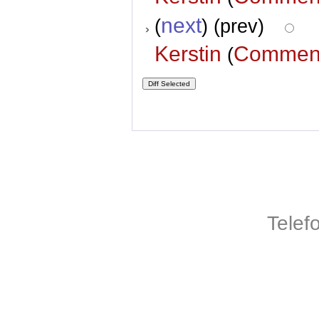
next
(
) (prev)
Kerstin
Commen
(
Telef