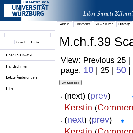
Article
Comments
View Source
History
M.ch.f.39 Sc
Über LSKD-Wiki
View: Previous 25 |
Handschriften
10
50
page:
| 25 |
|
Letzte Änderungen
Hilfe
prev
(next) (
)
Kerstin
Commen
(
next
prev
(
) (
)
Kerstin
Commen
(