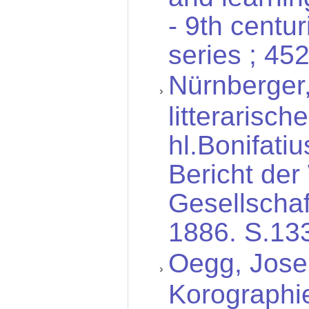
- 9th centu
series ; 452
Nürnberger,
litterarisc
hl.Bonifati
Bericht der
Gesellschaf
1886. S.13
Oegg, Jose
Korographie