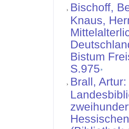
Bischoff, B
Knaus, Herm
Mittelalterl
Deutschland
Bistum Frei
S.975
Brall, Artur
Landesbibli
zweihunder
Hessischen