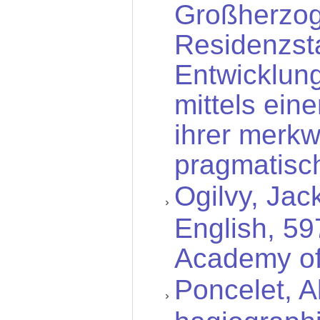
Großherzog
Residenzsta
Entwicklung
mittels ein
ihrer merkw
pragmatisc
Ogilvy, Jac
English, 59
Academy of 
Poncelet, A