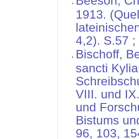
Beeson, Cha
1913. (Que
lateinischen
4,2). S.57 
Bischoff, B
sancti Kyli
Schreibschu
VIII. und I
und Forsch
Bistums und
96, 103, 15