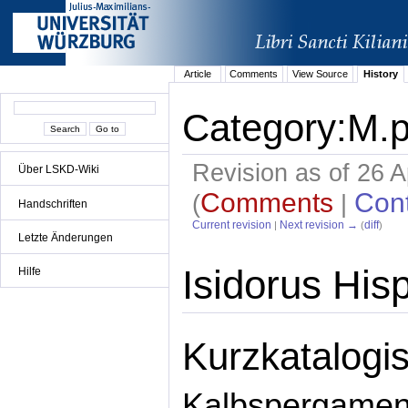
Article
Comments
View Source
History
Category:M.p
Revision as of 26 A
Über LSKD-Wiki
Comments
Cont
(
|
Handschriften
Current revision
Next revision →
diff
|
(
)
Letzte Änderungen
Isidorus His
Hilfe
Kurzkatalogis
Kalbspergamen