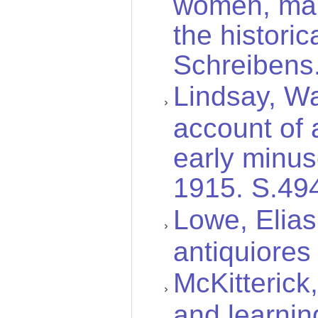
women, man
the histori
Schreibens
Lindsay, Wa
account of 
early minusc
1915. S.49
Lowe, Elias
antiquiores 
McKitterick
and learnin