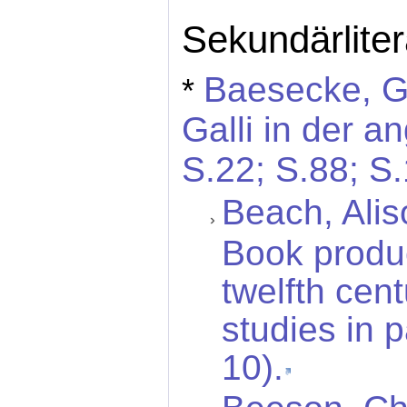
Sekundärliter
Baesecke, Ge
*
Galli in der 
S.22; S.88; S
Beach, Alis
Book produc
twelfth cen
studies in 
10).