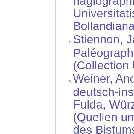
hagiographi
Universitat
Bollandiana
Stiennon, 
Paléograph
(Collection 
Weiner, And
deutsch-ins
Fulda, Wür
(Quellen u
des Bistums