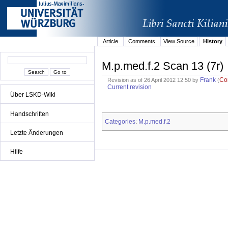
Article
Comments
View Source
History
M.p.med.f.2 Scan 13 (7r)
Frank
Co
Revision as of 26 April 2012 12:50 by
(
Current revision
Über LSKD-Wiki
Handschriften
Categories
M.p.med.f.2
:
Letzte Änderungen
Hilfe