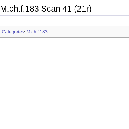
M.ch.f.183 Scan 41 (21r)
Categories
M.ch.f.183
: