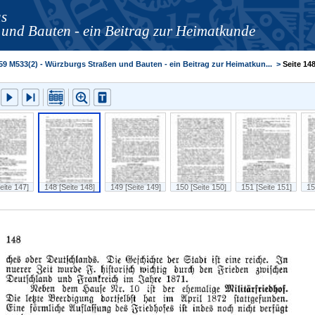
s
und Bauten - ein Beitrag zur Heimatkunde
59 M533(2) - Würzburgs Straßen und Bauten - ein Beitrag zur Heimatkun...
>
Seite 14
eite 147]
148 [Seite 148]
149 [Seite 149]
150 [Seite 150]
151 [Seite 151]
15