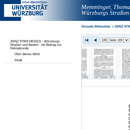
Memminger, Thoma
Würzburgs Straßen 
Virtuelle Bibliothek
>
30/NZ 979
30/NZ 97959 M533(2) - Würzburgs
Straßen und Bauten - ein Beitrag zur
Heimatkunde
Über dieses Werk
Inhalt
 183]
184 [Seite 184]
185 [Seite 185]
186 [Seite 186]
187 [Seite 187]
188 [S