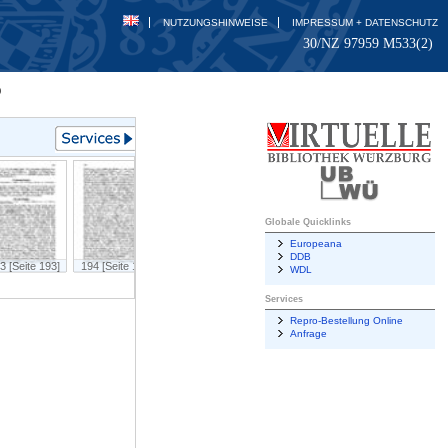
NUTZUNGSHINWEISE
IMPRESSUM + DATENSCHUTZ
30/NZ 97959 M533(2)
9
Globale Quicklinks
Europeana
DDB
3 [Seite 193]
194 [Seite 194]
195 [Seite 195]
196 [Seite 196]
197 [Seite 197]
WDL
Services
Repro-Bestellung Online
Anfrage