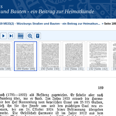
s
und Bauten - ein Beitrag zur Heimatkunde
59 M533(2) - Würzburgs Straßen und Bauten - ein Beitrag zur Heimatkun...
>
Seite 18
eite 188]
189 [Seite 189]
190 [Seite 190]
191 [Seite 191]
192 [Seite 192]
19