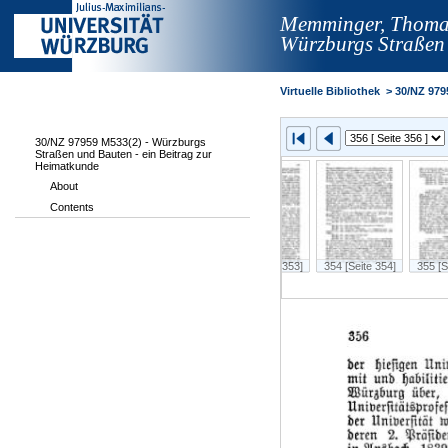
Memminger, Thoma
Würzburgs Straßen 
Virtuelle Bibliothek
>
30/NZ 979
30/NZ 97959 M533(2) - Würzburgs
Straßen und Bauten - ein Beitrag zur
Heimatkunde
About
Contents
 350]
351 [Seite 351]
352 [Seite 352]
353 [Seite 353]
354 [Seite 354]
355 [S