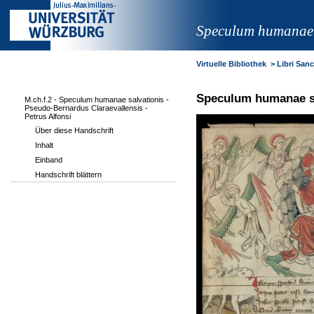
Speculum humanae s
Virtuelle Bibliothek
>
Libri Sanct
Speculum humanae sal
M.ch.f.2 - Speculum humanae salvationis -
Pseudo-Bernardus Claraevallensis -
Petrus Alfonsi
Über diese Handschrift
Inhalt
Einband
Handschrift blättern