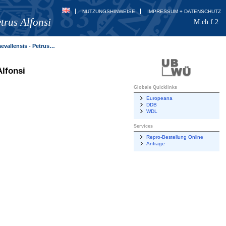
NUTZUNGSHINWEISE
IMPRESSUM + DATENSCHUTZ
trus Alfonsi
M.ch.f.2
sis - Petrus Alfonsi
Alfonsi
Globale Quicklinks
Europeana
DDB
WDL
Services
Repro-Bestellung Online
Anfrage