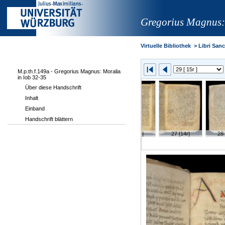
Gregorius Magnus:
Virtuelle Bibliothek
>
Libri Sanct
M.p.th.f.149a - Gregorius Magnus: Moralia
in Iob 32-35
Über diese Handschrift
Inhalt
Einband
Handschrift blättern
r]
24 [12v]
25 [13r]
26 [13v]
27 [14r]
28 