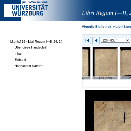
Libri Regum I—II, 
Virtuelle Bibliothek
>
Libri Sanct
M.p.th.f.18 - Libri Regum I—II, 24, 14
Über diese Handschrift
Inhalt
Einband
Handschrift blättern
v]
121 [61r]
122 [61v]
123 [62r]
124 [62v]
125