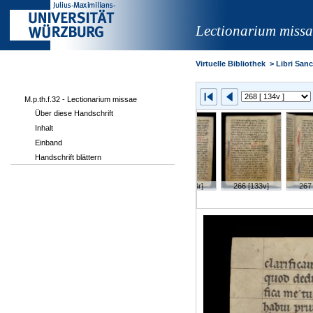
Lectionarium missa
Virtuelle Bibliothek
>
Libri Sanct
M.p.th.f.32 - Lectionarium missae
Über diese Handschrift
Inhalt
Einband
Handschrift blättern
1v]
263 [132r]
264 [132v]
265 [133r]
266 [133v]
267 