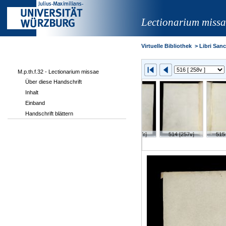
Lectionarium missa
Virtuelle Bibliothek
>
Libri Sanct
M.p.th.f.32 - Lectionarium missae
Über diese Handschrift
Inhalt
Einband
Handschrift blättern
5v]
511 [256r]
512 [256v]
513 [257r]
514 [257v]
515 