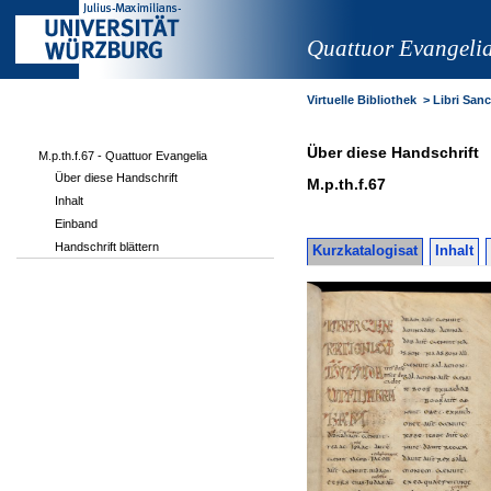
Quattuor Evangeli
Virtuelle Bibliothek
>
Libri Sanct
Über diese Handschrift
M.p.th.f.67 - Quattuor Evangelia
Über diese Handschrift
M.p.th.f.67
Inhalt
Einband
Handschrift blättern
Kurzkatalogisat
Inhalt