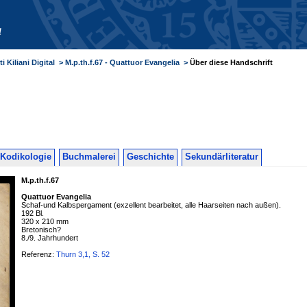
a
i Kiliani Digital
>
M.p.th.f.67 - Quattuor Evangelia
>
Über diese Handschrift
Kodikologie
Buchmalerei
Geschichte
Sekundärliteratur
M.p.th.f.67
Quattuor Evangelia
Schaf-und Kalbspergament (exzellent bearbeitet, alle Haarseiten nach außen).
192 Bl.
320 x 210 mm
Bretonisch?
8./9. Jahrhundert
Referenz:
Thurn 3,1, S. 52