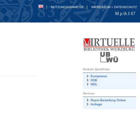
NUTZUNGSHINWEISE
IMPRESSUM + DATENSCHUTZ
M.p.th.f.67
Globale Quicklinks
Europeana
DDB
WDL
Services
Repro-Bestellung Online
Anfrage