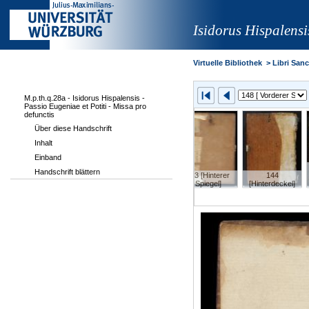
Isidorus Hispalensi
Virtuelle Bibliothek
>
Libri Sanct
M.p.th.q.28a - Isidorus Hispalensis -
Passio Eugeniae et Potiti - Missa pro
defunctis
Über diese Handschrift
Inhalt
Einband
Handschrift blättern
143 [Hinterer
144
140 [70v]
141 [71r]
142 [71v]
Spiegel]
[Hinterdeckel]