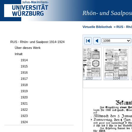
Rhön- und Saalpos
Virtuelle Bibliothek
>
RUS - Rhö
RUS - Rhön- und Saalpost 1914-1924
Über dieses Werk
Inhalt
1914
1915
1916
1090
1091
1092
1093
1094
1917
1918
1919
1920
1921
1922
1923
1924