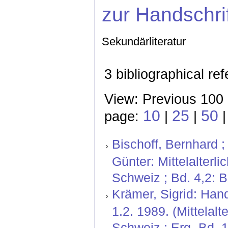
zur Handschri
Sekundärliteratur
3 bibliographical re
View: Previous 100 
10
25
50
page:
|
|
|
Bischoff, Bernhard ;
Günter: Mittelalterl
Schweiz ; Bd. 4,2: 
Krämer, Sigrid: Hand
1.2. 1989. (Mittelal
Schweiz ; Erg.-Bd. 1