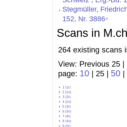
Stegmüller, Friedric
152, Nr. 3886
Scans in M.ch
264 existing scans 
View: Previous 25 |
10
50
page:
| 25 |
|
1 (1r)
2 (1v)
3 (2r)
4 (2v)
5 (3r)
6 (3v)
7 (4r)
8 (4v)
9 (5r)