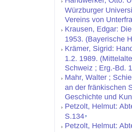
Handwerker, Otto: Ü
Würzburger Universit
Vereins von Unterfr
Krausen, Edgar: Die
1953. (Bayerische H
Krämer, Sigrid: Hand
1.2. 1989. (Mittelal
Schweiz ; Erg.-Bd. 1
Mahr, Walter ; Schi
an der fränkischen S
Geschichte und Kuns
Petzolt, Helmut: Ab
S.134
Petzolt, Helmut: Abt