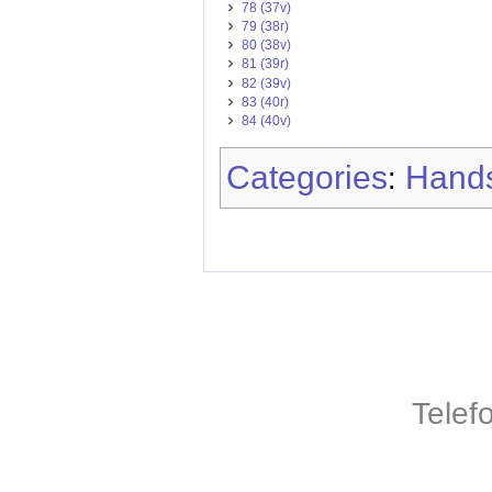
78 (37v)
79 (38r)
80 (38v)
81 (39r)
82 (39v)
83 (40r)
84 (40v)
Categories
Hands
:
Telef