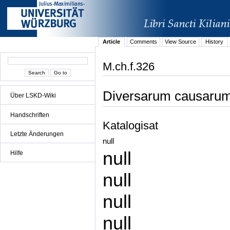
Article
Comments
View Source
History
M.ch.f.326
Diversarum causarum
Über LSKD-Wiki
Handschriften
Katalogisat
Letzte Änderungen
null
null
Hilfe
null
null
null