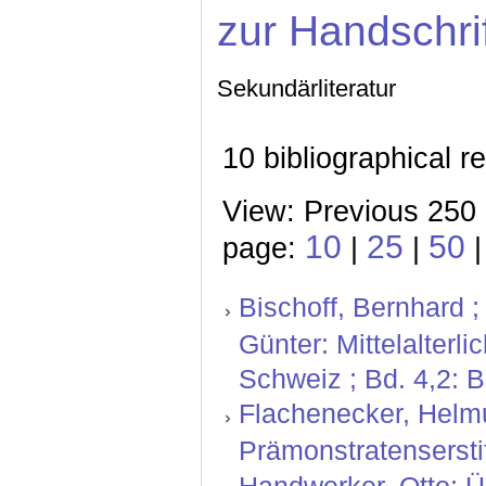
zur Handschri
Sekundärliteratur
10 bibliographical r
View: Previous 250 
10
25
50
page:
|
|
Bischoff, Bernhard ;
Günter: Mittelalterl
Schweiz ; Bd. 4,2: 
Flachenecker, Helmu
Prämonstratenserstif