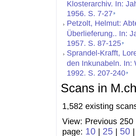
Klosterarchiv. In: J
1956. S. 7-27
Petzolt, Helmut: Abt
Überlieferung.. In: 
1957. S. 87-125
Sprandel-Krafft, Lor
den Inkunabeln. In:
1992. S. 207-240
Scans in M.ch
1,582 existing scan
View: Previous 250
10
25
50
page:
|
|