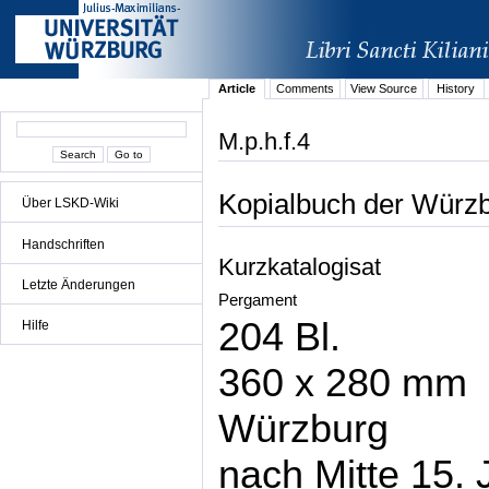
Article
Comments
View Source
History
M.p.h.f.4
Kopialbuch der Würz
Über LSKD-Wiki
Handschriften
Kurzkatalogisat
Letzte Änderungen
Pergament
204 Bl.
Hilfe
360 x 280 mm
Würzburg
nach Mitte 15. 