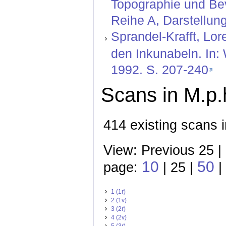
Topographie und Bev
Reihe A, Darstellung
Sprandel-Krafft, Lor
den Inkunabeln. In:
1992. S. 207-240
Scans in M.p.h
414 existing scans i
View: Previous 25 |
10
50
page:
| 25 |
|
1 (1r)
2 (1v)
3 (2r)
4 (2v)