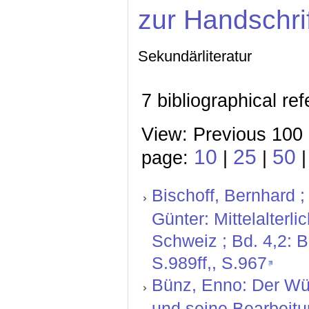
zur Handschri
Sekundärliteratur
7 bibliographical re
View: Previous 100 
10
25
50
page:
|
|
|
Bischoff, Bernhard ;
Günter: Mittelalterl
Schweiz ; Bd. 4,2: 
S.989ff,, S.967
Bünz, Enno: Der Wü
und seine Bearbeitu