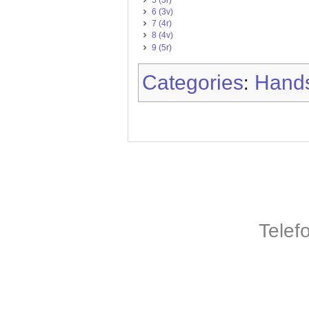
5 (3r)
6 (3v)
7 (4r)
8 (4v)
9 (5r)
Categories
Hands
:
Telef