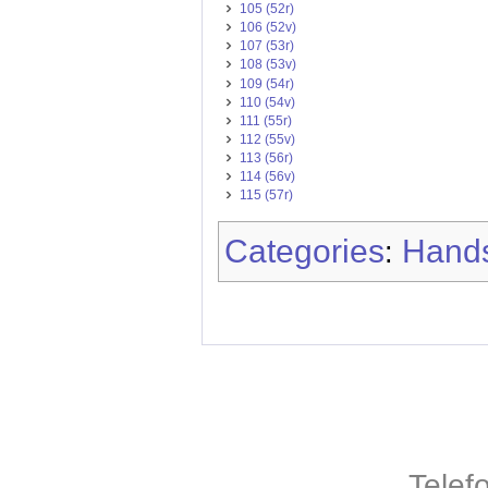
105 (52r)
106 (52v)
107 (53r)
108 (53v)
109 (54r)
110 (54v)
111 (55r)
112 (55v)
113 (56r)
114 (56v)
115 (57r)
Categories
Hands
:
Telef