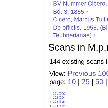
BV-Nummer Cicero, Ma
Bd. 3. 1865.
Cicero, Marcus Tulli
De officiis. 1958. 
Teubnerianae).
Scans in M.p.m
144 existing scans i
Previous 10
View:
10
25
50
page:
|
|
|
101 (50r)
102 (50v)
103 (51r)
104 (51v)