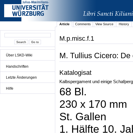
Article
Comments
View Source
History
M.p.misc.f.1
M. Tullius Cicero: De o
Über LSKD-Wiki
Handschriften
Katalogisat
Letzte Änderungen
Kalbspergament und einige Schafperg
68 Bl.
Hilfe
230 x 170 mm
St. Gallen
1. Hälfte 10. J